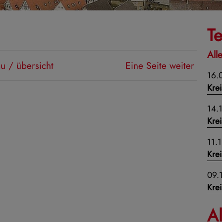
T
All
u / übersicht
Eine Seite weiter
16.
Krei
14.
Krei
11.
Krei
09.
Krei
A