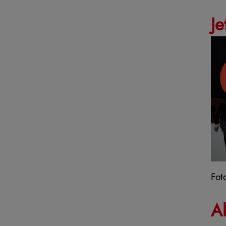
Je
Fot
Ak