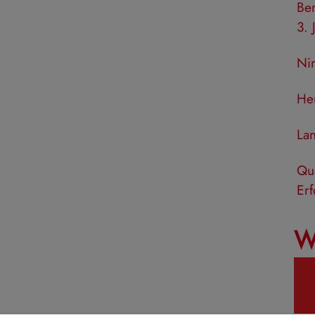
Be
3. 
Ni
Her
Lan
Qua
Erf
W