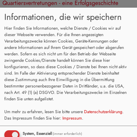
Quartiersvertretungen - eine Erfolgsgeschichte
Informationen, die wir speichern
Wir im Netz
Hier finden Sie Informationen, welche Dienste / Cookies wir auf
dieser Webseite verwenden. Für die Ihnen angezeigten
Verarbeitungszwecke können Cookies, Geräte-Kennungen oder
andere Informationen auf Ihrem Gerät gespeichert oder abgerufen
werden. Sofern es sich nicht um für den Betrieb der Webseite
zwingende Cookies/Dienste handelt können Sie diese hier
konfigurieren, so dass diese Cookies / Dienste bei Ihnen nicht aktiv
Suchen
sind. Im Falle der Aktivierung entsprechender Dienste beinhaltet
diese Zustimmung auch Ihre Einwilligung in die Übermittlung
bestimmter personenbezogener Daten in Drittländer, u.a. die USA,
nach Art. 49 (1) (a) DSGVO. Die Verarbeitungszwecke im Einzelnen
Alternative Formate
finden Sie unten aufgelistet.
Um mehr zu erfahren, lesen Sie bitte unsere
Datenschutzerklärung
.
Newsticker (RSS)
Das Impressum finden Sie hier:
Impressum
.
Newsticker (Atom)
System, Essenziell
(immer erforderlich)
Termine (Atom + Gdata)